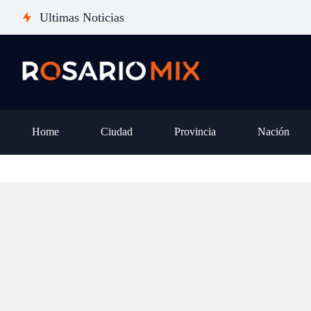
MEDINA
tierras: el derrotero que
Ultimas Noticias
anuncia show
oficialismo no pudiera 
y tema nuevo
iniciativa clave
Home
Ciudad
Provincia
Nación