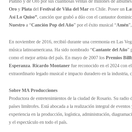
Platino y de Oro por sus cuantiosas ventas de millones de álbumes
Oro
y
Plata
del
Festival de Viña del Mar
en Chile. Posee un
La
Así Lo Quiso”
, canción que grabó a dúo con el cantautor domin
Nuestro
a “
Canción Pop del Año
” por el éxito musical “
Amén
”
En noviembre de 2016, recibió durante una ceremonia en Las Ve
música latinoamericana. Ha sido nombrado “
Cantante del Año
” 
como el mejor artista del país. En mayo de 2007 los
Premios Bill
Esperanza
.
Ricardo Montaner
fue reconocido en el 2024 con el
extraordinario legado musical e impacto duradero en la industria,
Sobre MA Producciones
Productora de entretenimientos de la ciudad de Rosario. Su radio 
países limítrofes. Está abocada a la realización integral de eventos
experiencia en la producción, logística, administración, diagramaci
y el espectáculo en todo el país.