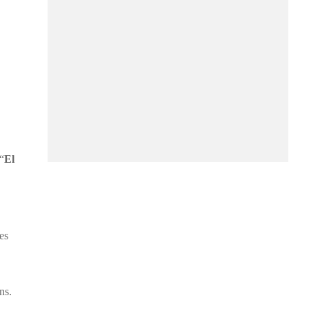
“
El
es
ns.