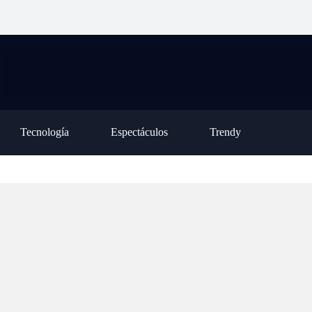
 hizo que el
públicas completó la Declaración Jurada
está de vu
sostener una
de Prestación de Servicios por el lunes 3
nunca la 
de agosto
poder par
Tecnología
Espectáculos
Trendy