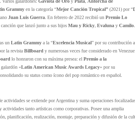
. Varios galardones:
Gaviota de Oro
y
Plata
,
Antorcha de
tin Grammy
en la categoría “
Mejor Canción Tropical”
(2021) por “
icano
Juan Luis Guerra
. En febrero de 2022 recibió un
Premio Lo
, canción que lanzó junto a sus hijos
Mau y Ricky
,
Evaluna
y
Camilo
.
gas un
Latin Grammy
a la “
Excelencia Musical
” por su contribución a
por la revista
Billboard
y numerosas veces fue considerado en Venezue
board
lo honraron con su máxima presea: el
Premio a la
 galardón «
Latin American Music Awards Legacy
» por su
 consolidando su status como ícono del pop romántico en español.
de actividades se extiende por Argentina y suma operaciones focalizada
 y actividades tanto artísticas como corporativas. Posee una amplia
ón, planificación, realización, montaje, preparación y difusión de la cul