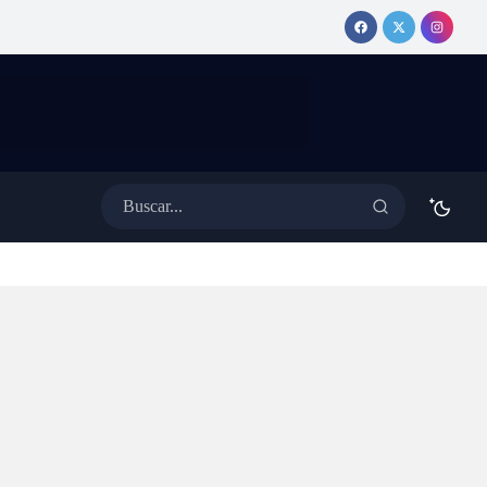
elta y
misteriosamente de la App
van a
Store, ¿fue censura, ataque o
ar»
una falla de Apple?