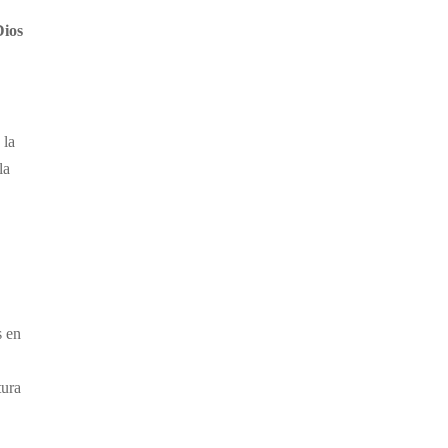
Dios
 la
la
s en
tura