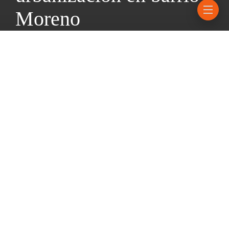
Moreno
25 marzo, 2025
4 mins read
El intendente Javkin recorrió los trabajos que se ejecutan en ese
sector de la zona sur, en el marco del proyecto de intervención
urbanística que busca beneficiar a un total de 1.400 familias.
El intendente Pablo Javkin concretó este viernes una recorrida
por las obras que el municipio lleva adelante en barrio Moreno,
en el marco del proyecto de intervención urbanística que busca
beneficiar a un total de 1.400 familias del sector. El motivo de
la visita fue supervisar los avances del plan de urbanización que