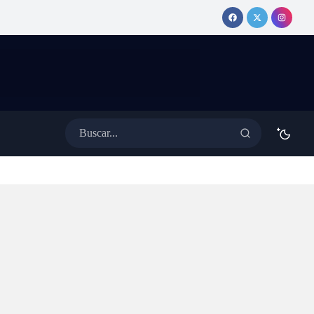
elta y
misteriosamente de la App
van a
Store, ¿fue censura, ataque o
ar»
una falla de Apple?