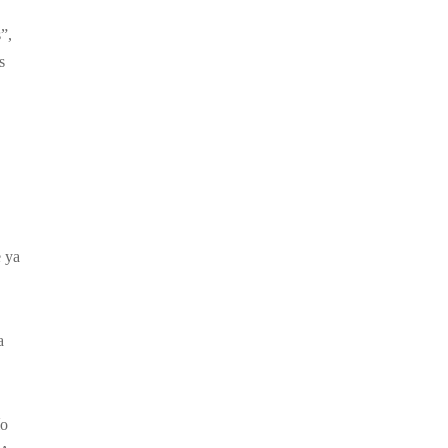
”,
s
e ya
a
ío