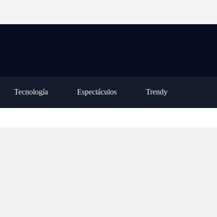
 hizo que el
públicas completó la Declaración Jurada
está de vu
sostener una
de Prestación de Servicios por el lunes 3
nunca la 
de agosto
poder par
Tecnología
Espectáculos
Trendy