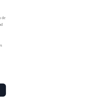
n de
ad
es