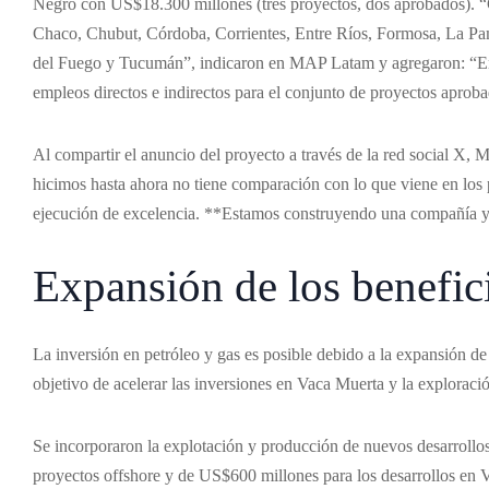
Negro con US$18.300 millones (tres proyectos, dos aprobados). 
Chaco, Chubut, Córdoba, Corrientes, Entre Ríos, Formosa, La Pamp
del Fuego y Tucumán”, indicaron en MAP Latam y agregaron: “En 
empleos directos e indirectos para el conjunto de proyectos aproba
Al compartir el anuncio del proyecto a través de la red social X, M
hicimos hasta ahora no tiene comparación con lo que viene en los 
ejecución de excelencia. **Estamos construyendo una compañía y 
Expansión de los benefic
La inversión en petróleo y gas es posible debido a la expansión de 
objetivo de acelerar las inversiones en Vaca Muerta y la explorac
Se incorporaron la explotación y producción de nuevos desarroll
proyectos offshore y de US$600 millones para los desarrollos en V