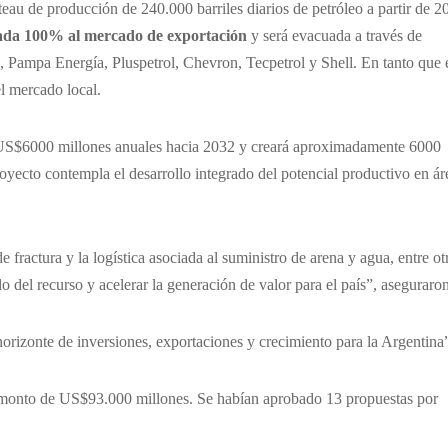
eau de producción de 240.000 barriles diarios de petróleo a partir de 2
nada 100% al mercado de exportación
y será evacuada a través de
mpa Energía, Pluspetrol, Chevron, Tecpetrol y Shell. En tanto que 
l mercado local.
 US$6000 millones anuales hacia 2032 y creará aproximadamente 6000
proyecto contempla el desarrollo integrado del potencial productivo en ár
e fractura y la logística asociada al suministro de arena y agua, entre ot
o del recurso y acelerar la generación de valor para el país”, aseguraron
izonte de inversiones, exportaciones y crecimiento para la Argentina
n monto de US$93.000 millones. Se habían aprobado 13 propuestas por