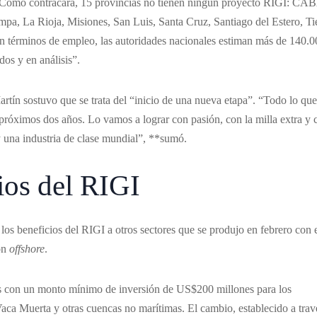
“Como contracara, 15 provincias no tienen ningún proyecto RIGI: CA
a, La Rioja, Misiones, San Luis, Santa Cruz, Santiago del Estero, Ti
términos de empleo, las autoridades nacionales estiman más de 140.0
dos y en análisis”.
artín sostuvo que se trata del “inicio de una nueva etapa”. “Todo lo que
próximos dos años. Lo vamos a lograr con pasión, con la milla extra y 
una industria de clase mundial”, **sumó.
ios del RIGI
los beneficios del RIGI a otros sectores que se produjo en febrero con 
ión
offshore
.
os con un monto mínimo de inversión de US$200 millones para los
aca Muerta y otras cuencas no marítimas. El cambio, establecido a trav