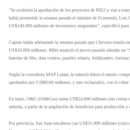
“Se acelerará la aprobación de los proyectos de RIGI y van a es
había prometido la semana pasada el ministro de Economía, Luis C
US$140.000 millones de inversiones aseguradas”, especificó para 
Caputo había adelantado la semana pasada que Chevron estaría e
US$10.000 millones. Milei anunció el jueves pasado además un “S
baterías de litio, data centers, paneles solares, fertilizantes, foresta
Según la consultora MAP Latam, la minería lidera el monto compr
aprobados por US$8100 millones, y uno rechazado), con el cobre 
En tanto, O&G (Oil&Gas) suma US$24.000 millones (sin contar el
minería, a partir de la ampliación de beneficios para producción y
Por provincia, San Juan encabeza con US$31.000 millones (cinco p