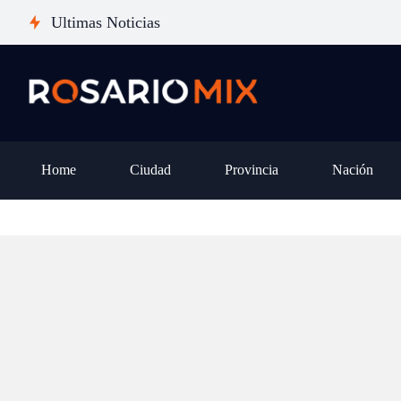
MEDINA
tierras: el derrotero que
Ultimas Noticias
anuncia show
oficialismo no pudiera 
y tema nuevo
iniciativa clave
Home
Ciudad
Provincia
Nación