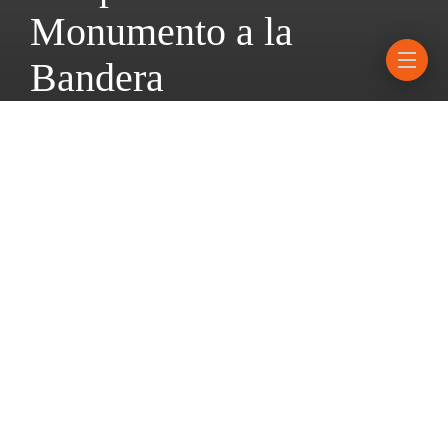
Monumento a la
Bandera
31 marzo, 2026
2 mins read
Javkin y Pullaro firmaron el acta para reactivar la puesta en valor
del emblemático espacio luego de años de demoras e
interrupciones por parte de Nación. Se inauguraría en el mes de
junio.
Este lunes 30 de marzo el intendente Pablo Javkin y
el gobernador Maximiliano Pullaro firmaron el acta que
formaliza la reanudación de los trabajos de restauración del