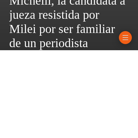
Michelli, la candidata a
jueza resistida por
Milei por ser familiar
de un periodista
4 junio, 2026
4 mins read
Su postulación consiguió los dos tercios de los votos y dividió al
oficialismo; ahora queda en manos del Presidente firmar su
designación; también se avanzó con otros 73 pliegos judiciales
que tenían dictamen de la Comisión de Acuerdos.
En un giro copernicano forzado por casi todo el arco opositor, el