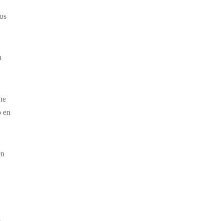
os
a
ne
o en
en