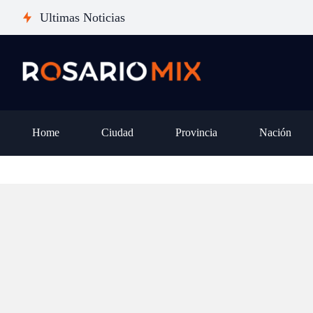
pena dar el salto desde un iPhone
san
Ultimas Noticias
14 o 15, o es mejor esperar al
pro
iPhone 18?
otr
Home
Ciudad
Provincia
Nación