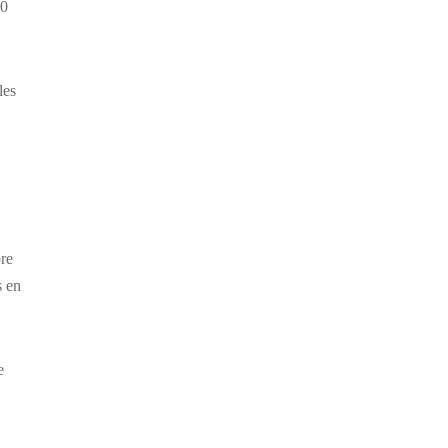
60
les
bre
s en
e