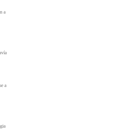
n a
avía
se a
gia