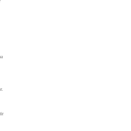
e
na
r.
ir