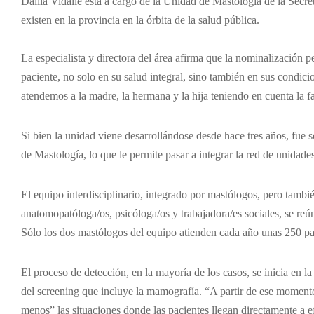
Dalila Vidallé está a cargo de la Unidad de Mastología de la Secre
existen en la provincia en la órbita de la salud pública.
La especialista y directora del área afirma que la nominalización 
paciente, no solo en su salud integral, sino también en sus condi
atendemos a la madre, la hermana y la hija teniendo en cuenta la f
Si bien la unidad viene desarrollándose desde hace tres años, fue 
de Mastología, lo que le permite pasar a integrar la red de unidade
El equipo interdisciplinario, integrado por mastólogos, pero tambi
anatomopatóloga/os, psicóloga/os y trabajadora/es sociales, se reú
Sólo los dos mastólogos del equipo atienden cada año unas 250 pa
El proceso de detección, en la mayoría de los casos, se inicia en la 
del screening que incluye la mamografía. “A partir de ese moment
menos” las situaciones donde las pacientes llegan directamente a ef