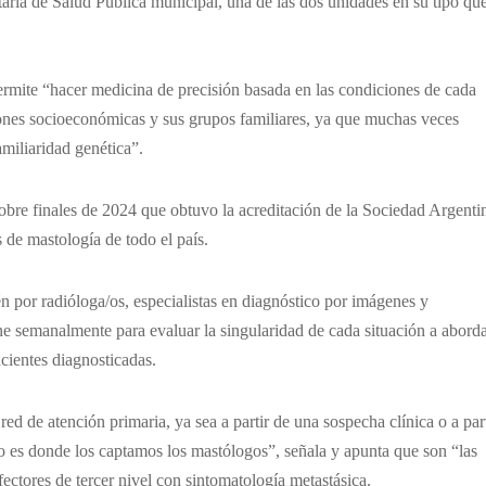
taría de Salud Pública municipal, una de las dos unidades en su tipo qu
permite “hacer medicina de precisión basada en las condiciones de cada
ciones socioeconómicas y sus grupos familiares, ya que muchas veces
amiliaridad genética”.
sobre finales de 2024 que obtuvo la acreditación de la Sociedad Argenti
s de mastología de todo el país.
én por radióloga/os, especialistas en diagnóstico por imágenes y
ne semanalmente para evaluar la singularidad de cada situación a aborda
cientes diagnosticadas.
red de atención primaria, ya sea a partir de una sospecha clínica o a part
o es donde los captamos los mastólogos”, señala y apunta que son “las
ectores de tercer nivel con sintomatología metastásica.