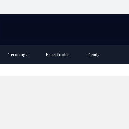
ción para la ley de inviolabilidad de la
habilitó una nueva casa
op
piedad privada, pero tuvo que retirar
asistida en la Colonia
tr
o capítulo
Oliveros
de
Tecnología
Espectáculos
Trendy