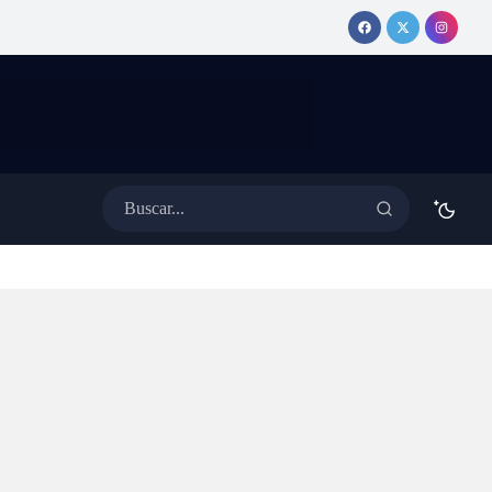
erativo especial de
MEDINA
ánsito con cortes y desvíos
anuncia show
 colectivos
y tema nuevo