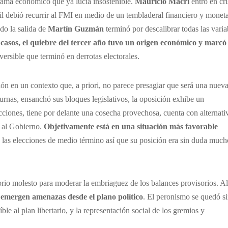
rama económico que ya lucía insostenible.
Mauricio Macri
entró en cri
ril debió recurrir al FMI en medio de un tembladeral financiero y moneta
do la salida de
Martín Guzmán
terminó por descalibrar todas las varia
 casos, el quiebre del tercer año tuvo un origen económico y marcó 
versible que terminó en derrotas electorales.
ión en un contexto que, a priori, no parece presagiar que será una nuev
urnas, ensanchó sus bloques legislativos, la oposición exhibe un
elecciones, tiene por delante una cosecha provechosa, cuenta con alternati
 al Gobierno.
Objetivamente está en una situación más favorable
n las elecciones de medio término así que su posición era sin duda much
torio molesto para moderar la embriaguez de los balances provisorios. Al
emergen amenazas desde el plano político
. El peronismo se quedó s
íble al plan libertario, y la representación social de los gremios y