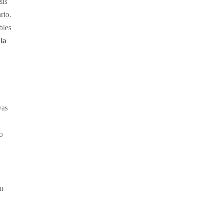
sis
rio.
bles
la
a
vas
o
in