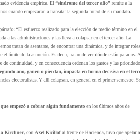
sumado evidencia empírica. El
“síndrome del tercer año”
remite a la
ernos cuando empezaron a transitar la segunda mitad de su mandato.
párrafo: “El esfuerzo realizado para la elección de medio término en el
a a las administraciones y las lleva a colapsar en el tercer año. La
ernos tratan de asentarse, de encontrar una dinámica, y de integrar role
l límite de la asunción. Es decir, tratan de ver dónde están parados. 
te de continuidad, y en consecuencia ordenan los gastos y las prioridade
segundo año, ganen o pierdan, impacta en forma decisiva en el terc
cias electoralistas. Y allí colapsan, en general en el primer semestre. S
eno que empezó a cobrar algún fundamento
en los últimos años de
na Kirchner
, con
Axel Kicillof
al frente de Hacienda, tuvo que apelar a