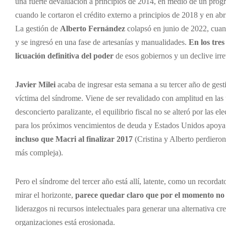
una fuerte devaluación a principios de 2014, en medio de un prog
cuando le cortaron el crédito externo a principios de 2018 y en ab
La gestión de
Alberto Fernández
colapsó en junio de 2022, cuan
y se ingresó en una fase de artesanías y manualidades.
En los tres
licuación definitiva del poder
de esos gobiernos y un declive irre
Javier Milei
acaba de ingresar esta semana a su tercer año de gest
víctima del síndrome. Viene de ser revalidado con amplitud en las 
desconcierto paralizante, el equilibrio fiscal no se alteró por las 
para los próximos vencimientos de deuda y Estados Unidos apoya
incluso que Macri al finalizar 2017
(Cristina y Alberto perdiero
más compleja).
Pero el síndrome del tercer año está allí, latente, como un recorda
mirar el horizonte,
parece quedar claro que por el momento no 
liderazgos ni recursos intelectuales para generar una alternativa cre
organizaciones está erosionada.