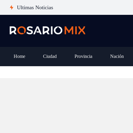
pena dar el salto desde un iPhone
san
Ultimas Noticias
14 o 15, o es mejor esperar al
pro
iPhone 18?
otr
Home
Ciudad
Provincia
Nación