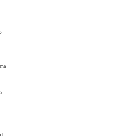
,
o
uema
os
el