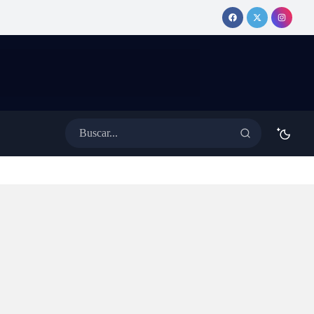
erativo especial de
MEDINA
ánsito con cortes y desvíos
anuncia show
 colectivos
y tema nuevo