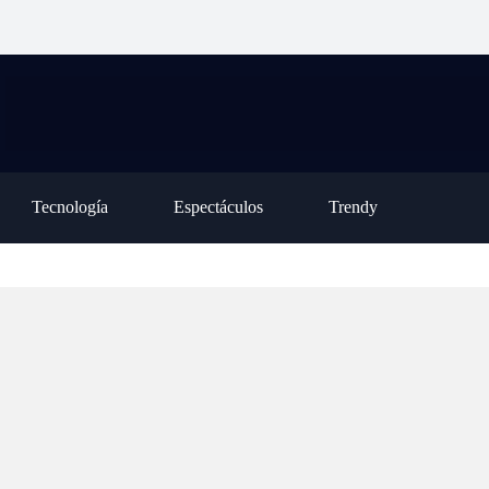
ción para la ley de inviolabilidad de la
habilitó una nueva casa
op
piedad privada, pero tuvo que retirar
asistida en la Colonia
tr
o capítulo
Oliveros
de
Tecnología
Espectáculos
Trendy