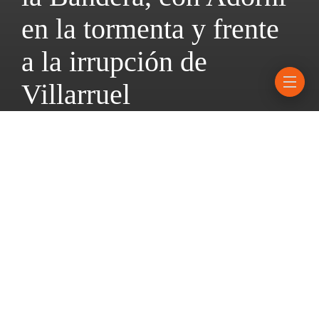
en la tormenta y frente
a la irrupción de
Villarruel
19 junio, 2026
4 mins read
Reaparecerá el jefe de Gabinete luego de la designación de un
nuevo vocero presidencial; la polémica por el estado del
Monumento a la Bandera.
El presidente **Javier Milei** volverá a participar de actos
públicos este sábado en una fecha y un escenario de alta