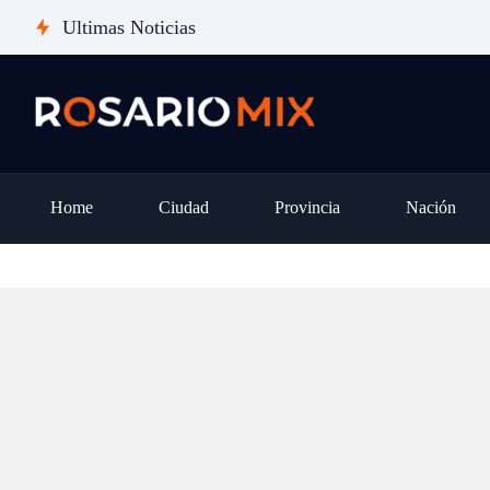
pena dar el salto desde un iPhone
san
Ultimas Noticias
14 o 15, o es mejor esperar al
pro
iPhone 18?
otr
Home
Ciudad
Provincia
Nación