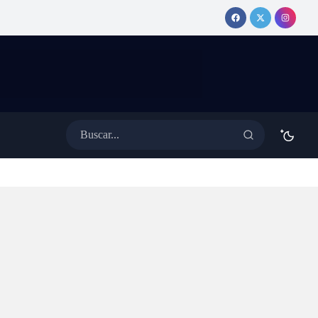
erativo especial de
MEDINA
ánsito con cortes y desvíos
anuncia show
 colectivos
y tema nuevo