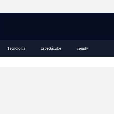
ción para la ley de inviolabilidad de la
habilitó una nueva casa
op
piedad privada, pero tuvo que retirar
asistida en la Colonia
tr
o capítulo
Oliveros
de
Tecnología
Espectáculos
Trendy