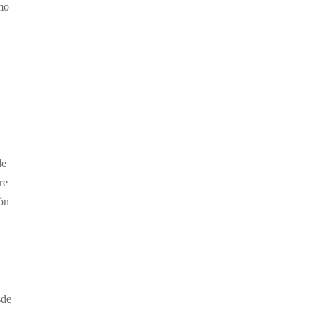
umo
de
re
ión
sde