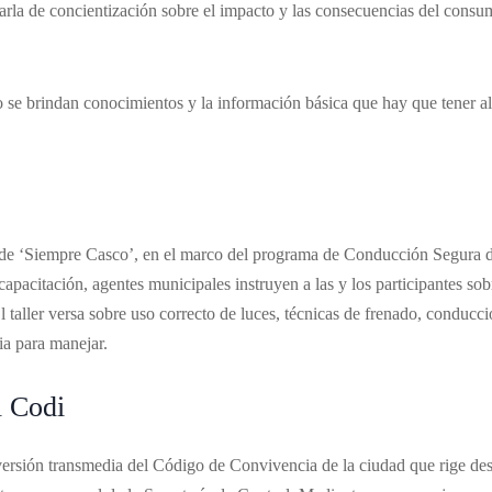
harla de concientización sobre el impacto y las consecuencias del cons
o se brindan conocimientos y la información básica que hay que tener al
s de ‘Siempre Casco’, en el marco del programa de Conducción Segura 
acitación, agentes municipales instruyen a las y los participantes sob
 El taller versa sobre uso correcto de luces, técnicas de frenado, conducc
ia para manejar.
l Codi
 versión transmedia del Código de Convivencia de la ciudad que rige de