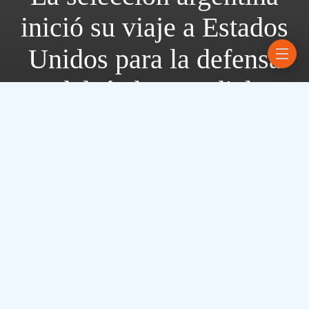
inició su viaje a Estados
Unidos para la defensa
del título mundial
31 mayo, 2026
3 mins read
Parte del plantel encabezado por Lionel Scaloni partió
hacia Kansas City para instalarse en su búnker oficial; la
delegación se completará con los futbolistas que se
sumarán directamente en territorio norteamericano
El sueño de la defensa de la corona de Qatar 2022 está
en marcha:** la selección argentina emprendió camino