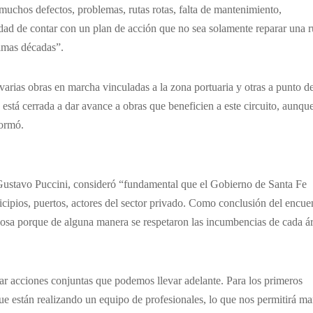
muchos defectos, problemas, rutas rotas, falta de mantenimiento,
ad de contar con un plan de acción que no sea solamente reparar una r
ximas décadas”.
rias obras en marcha vinculadas a la zona portuaria y otras a punto d
está cerrada a dar avance a obras que beneficien a este circuito, aunqu
formó.
o, Gustavo Puccini, consideró “fundamental que el Gobierno de Santa Fe
nicipios, puertos, actores del sector privado. Como conclusión del encue
iosa porque de alguna manera se respetaron las incumbencias de cada ár
ar acciones conjuntas que podemos llevar adelante. Para los primeros
ue están realizando un equipo de profesionales, lo que nos permitirá ma