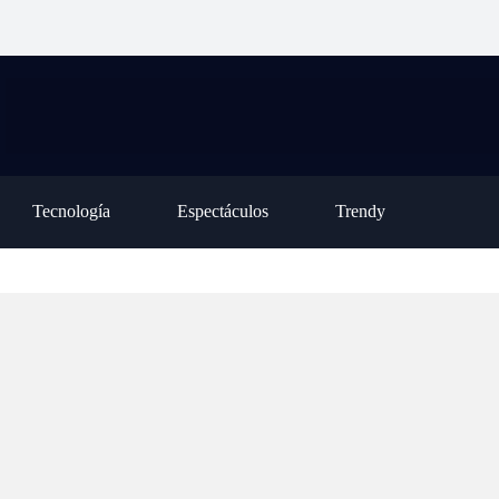
ción para la ley de inviolabilidad de la
habilitó una nueva casa
op
piedad privada, pero tuvo que retirar
asistida en la Colonia
tr
o capítulo
Oliveros
de
Tecnología
Espectáculos
Trendy