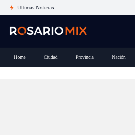
pena dar el salto desde un iPhone
san
Ultimas Noticias
14 o 15, o es mejor esperar al
pro
iPhone 18?
otr
Home
Ciudad
Provincia
Nación