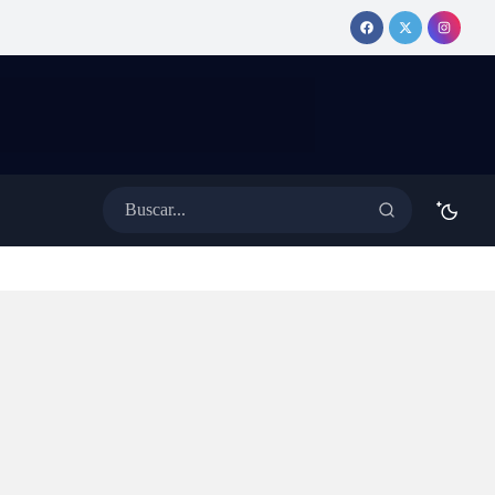
erativo especial de
MEDINA
ánsito con cortes y desvíos
anuncia show
 colectivos
y tema nuevo