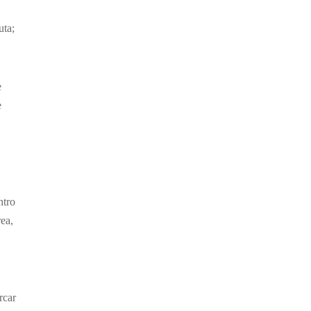
uta;
e
e
ntro
ea,
rcar