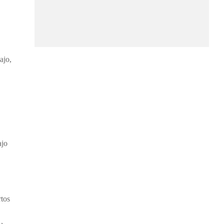
ajo,
ajo
rtos