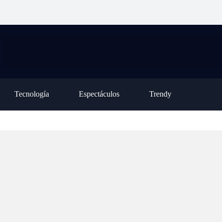
 nube: la opción
Pullaro entregó las escrituras
visitará la Argen
ianita y sin harina que
de sus viviendas a 32 familias
del 8 al 11 de
rompe en la merienda
de Santa Fe y Santo Tomé
noviembre
Tecnología
Espectáculos
Trendy