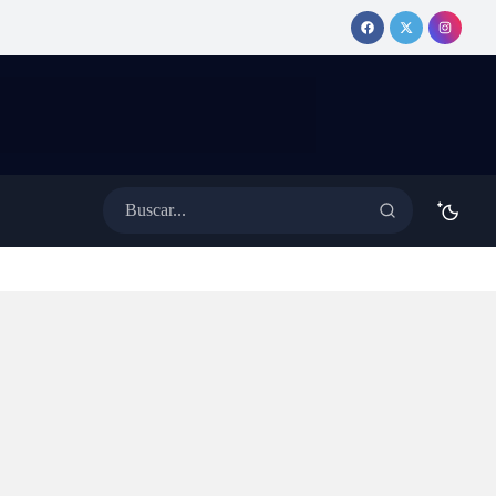
Colectivos más nuevos: para
tina
fines de 2026 la antigüedad de la
flota habrá disminuido a 5 años