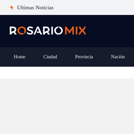
Pan
misteriosamente de la App Store,
Ultimas Noticias
liv
¿fue censura, ataque o una falla
la 
de Apple?
Home
Ciudad
Provincia
Nación