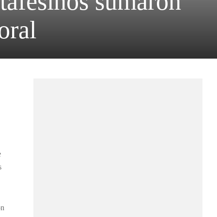
ntafesinos sumaron
oral
e
s
ón