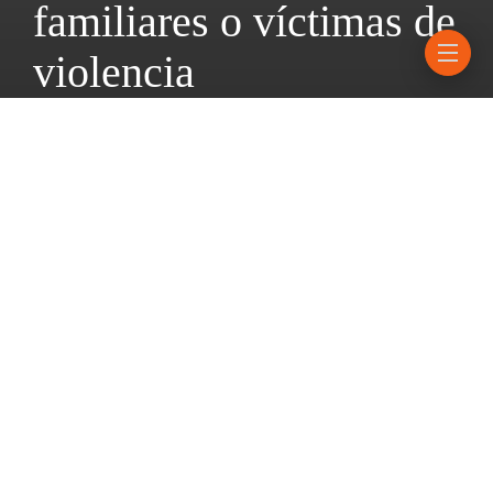
familiares o víctimas de
violencia
19 enero, 2026
4 mins read
Desde la Dirección de Asistencia y Empoderamiento de las
Víctimas explicaron cómo se trabaja a diario junto a personas
que transitan por situaciones delicadas y de mucho dolor.
La Municipalidad de Rosario, a través de la Dirección de
Asistencia y Empoderamiento de las Víctimas, dependiente
desde hace dos años de la Secretaría de Control, llevó a cabo
161 intervenciones durante 2025. Las actuaciones se dieron en