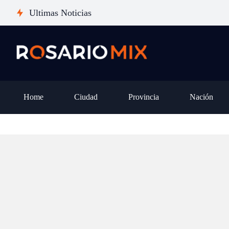
pena dar el salto desde un iPhone
san
Ultimas Noticias
14 o 15, o es mejor esperar al
pro
iPhone 18?
otr
Home
Ciudad
Provincia
Nación