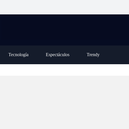
ción para la ley de inviolabilidad de la
habilitó una nueva casa
op
piedad privada, pero tuvo que retirar
asistida en la Colonia
tr
o capítulo
Oliveros
de
Tecnología
Espectáculos
Trendy