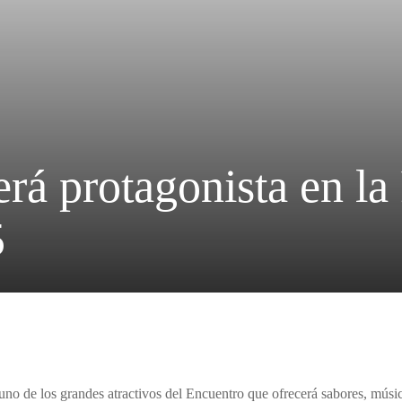
erá protagonista en la 
5
á uno de los grandes atractivos del Encuentro que ofrecerá sabores, músi