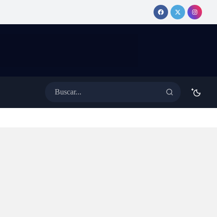
erativo especial de
MEDINA
ánsito con cortes y desvíos
anuncia show
 colectivos
y tema nuevo