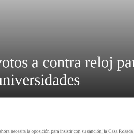
tos a contra reloj par
universidades
ahora necesita la oposición para insistir con su sanción; la Casa Rosada