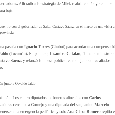
rnadores. Allí radica la estrategia de Milei: reabrir el diálogo con los
ara baja.
ncuentro con el gobernador de Salta, Gustavo Sáenz, en el marco de una visita a
provincia
ana pasada con
Ignacio Torres
(Chubut) para acordar una compensaci
Jaldo
(Tucumán). En paralelo,
Lisandro Catalán
, flamante ministro de
stavo Sáenz
, y relanzó la “mesa política federal” junto a tres aliados
o.
án junto a Osvaldo Jaldo
votación. Los cuatro diputados misioneros alineados con
Carlos
isladores cercanos a Cornejo y una diputada del sanjuanino
Marcelo
enerse en la emergencia pediátrica y solo A
na Clara Romero
repitió e