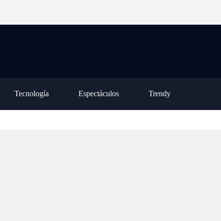
públicas completó la Declaración
está de vuelta y
misterios
Jurada de Prestación de Servicios por
nunca la van a
Store, ¿fu
el lunes 3 de agosto
poder parar»
una falla
Tecnología
Espectáculos
Trendy