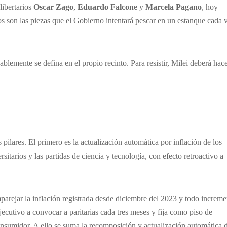
libertarios
Oscar Zago
,
Eduardo Falcone
y
Marcela Pagano
, hoy
los son las piezas que el Gobierno intentará pescar en un estanque cada 
blemente se defina en el propio recinto. Para resistir, Milei deberá hac
 pilares. El primero es la actualización automática por inflación de los
sitarios y las partidas de ciencia y tecnología, con efecto retroactivo a
parejar la inflación registrada desde diciembre del 2023 y todo increm
ecutivo a convocar a paritarias cada tres meses y fija como piso de
onsumidor. A ello se suma la recomposición y actualización automática 