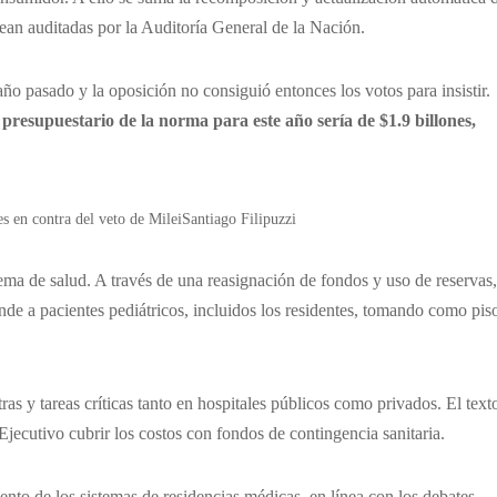
sean auditadas por la Auditoría General de la Nación.
o pasado y la oposición no consiguió entonces los votos para insistir.
 presupuestario de la norma para este año sería de $1.9 billones,
es en contra del veto de MileiSantiago Filipuzzi
stema de salud. A través de una reasignación de fondos y uso de reservas,
ende a pacientes pediátricos, incluidos los residentes, tomando como pis
as y tareas críticas tanto en hospitales públicos como privados. El text
Ejecutivo cubrir los costos con fondos de contingencia sanitaria.
ento de los sistemas de residencias médicas, en línea con los debates