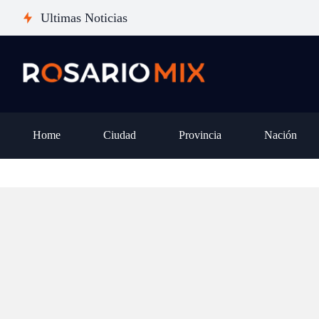
de tierras: el derrotero que hizo que el
Ultimas Noticias
oficialismo no pudiera sostener una
iniciativa clave
Home
Ciudad
Provincia
Nación