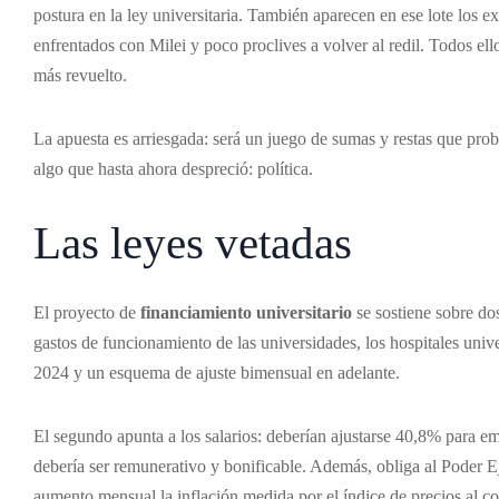
postura en la ley universitaria. También aparecen en ese lote los ex
enfrentados con Milei y poco proclives a volver al redil. Todos el
más revuelto.
La apuesta es arriesgada: será un juego de sumas y restas que proba
algo que hasta ahora despreció: política.
Las leyes vetadas
El proyecto de
financiamiento universitario
se sostiene sobre dos
gastos de funcionamiento de las universidades, los hospitales univer
2024 y un esquema de ajuste bimensual en adelante.
El segundo apunta a los salarios: deberían ajustarse 40,8% para em
debería ser remunerativo y bonificable. Además, obliga al Poder Ej
aumento mensual la inflación medida por el índice de precios al c