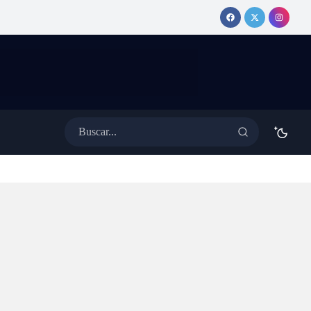
amente de la App
livianita y sin harina
e censura, ataque o
que la rompe en la
 de Apple?
merienda