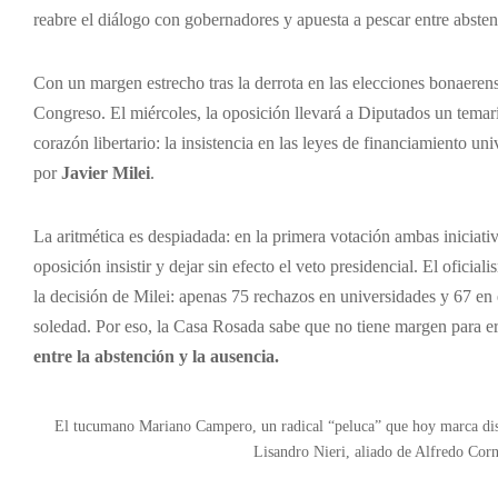
reabre el diálogo con gobernadores y apuesta a pescar entre abste
Con un margen estrecho tras la derrota en las elecciones bonaere
Congreso. El miércoles, la oposición llevará a Diputados un temari
corazón libertario: la insistencia en las leyes de financiamiento u
por
Javier Milei
.
La aritmética es despiadada: en la primera votación ambas iniciativ
oposición insistir y dejar sin efecto el veto presidencial. El ofici
la decisión de Milei: apenas 75 rechazos en universidades y 67 en 
soledad. Por eso, la Casa Rosada sabe que no tiene margen para e
entre la abstención y la ausencia.
El tucumano Mariano Campero, un radical “peluca” que hoy marca distan
Lisandro Nieri, aliado de Alfredo Corn