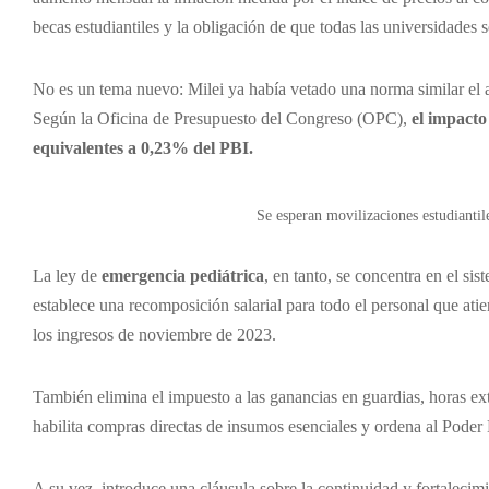
becas estudiantiles y la obligación de que todas las universidades 
No es un tema nuevo: Milei ya había vetado una norma similar el añ
Según la Oficina de Presupuesto del Congreso (OPC),
el impacto
equivalentes a 0,23% del PBI.
Se esperan movilizaciones estudiantil
La ley de
emergencia pediátrica
, en tanto, se concentra en el si
establece una recomposición salarial para todo el personal que ati
los ingresos de noviembre de 2023.
También elimina el impuesto a las ganancias en guardias, horas extr
habilita compras directas de insumos esenciales y ordena al Poder 
A su vez, introduce una cláusula sobre la continuidad y fortalecimi