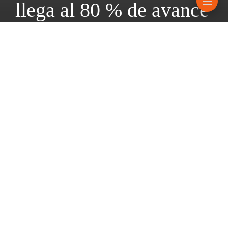
llega al 80 % de avance
3 mayo, 2026
2 mins read
“Esta es una de las obras viales claves que impulsa la gestión del
gobernador Maximiliano Pullaro para mejorar y agilizar el
tránsito pesado hacia las terminales portuarias”, explicó el
ministro de Obras Públicas de la Provincia, Lisandro Enrico.
Con el objetivo de garantizar una mejor circulación y la
seguridad vial del tránsito pesado hacia los puertos del Gran
Rosario, el Gobierno Provincial continúa los trabajos de la
primera etapa para la reconstrucción de la Ruta N° 25, entre
Ricardone y San Lorenzo.