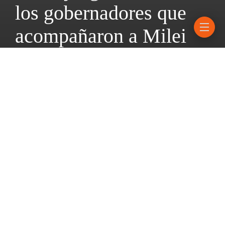
los gobernadores que
acompañaron a Milei
11 marzo, 2026
4 mins read
De Gustavo Sáenz de Salta a Claudio Vidal, de Santa Cruz, los
mandatarios tienen intereses cruzados con la Casa Rosada;
algunos mezclan inversiones con tranquilidad política y otros se
muestran un poco más distantes.
Javier Milei y Gustavo Sáenz
se cruzaron en un pasillo del
edificio del JP Morgan. El presidente argentino había
terminado
su discurso ante los inversores en la apertura del