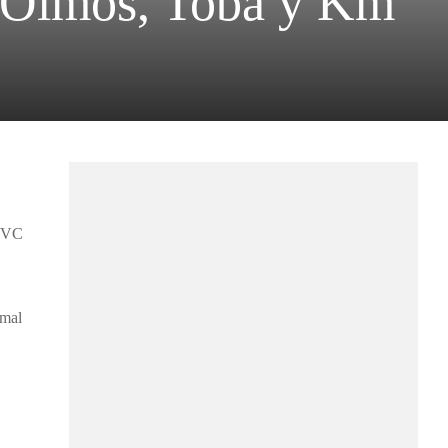
ín Olmos, Toba y Km
 PVC
amal