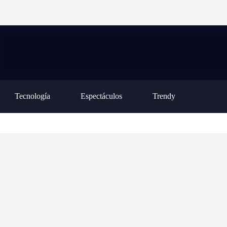
 hizo que el
públicas completó la Declaración Jurada
está de vu
sostener una
de Prestación de Servicios por el lunes 3
nunca la 
de agosto
poder par
Tecnología
Espectáculos
Trendy