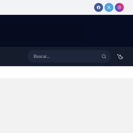
elta y
misteriosamente de la App
van a
Store, ¿fue censura, ataque o
ar»
una falla de Apple?