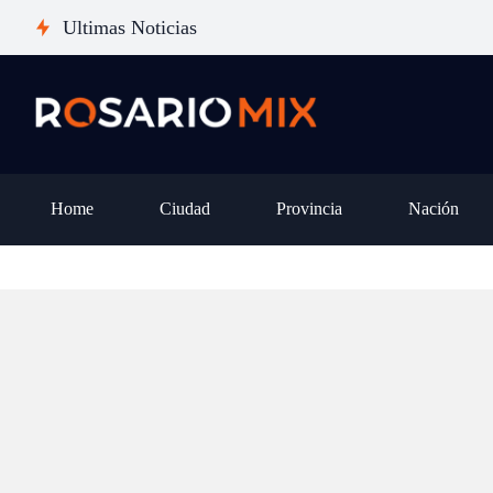
MEDINA
tierras: el derrotero que
Ultimas Noticias
anuncia show
oficialismo no pudiera 
y tema nuevo
iniciativa clave
Home
Ciudad
Provincia
Nación