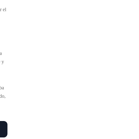
r el
a
0 y
oba
do,